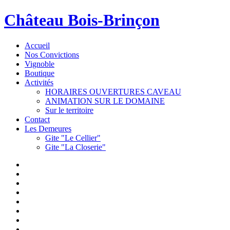
Château Bois-Brinçon
Accueil
Nos Convictions
Vignoble
Boutique
Activités
HORAIRES OUVERTURES CAVEAU
ANIMATION SUR LE DOMAINE
Sur le territoire
Contact
Les Demeures
Gite "Le Cellier"
Gite "La Closerie"