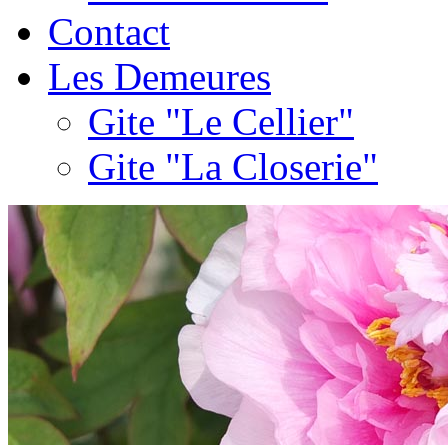
Contact
Les Demeures
Gite "Le Cellier"
Gite "La Closerie"