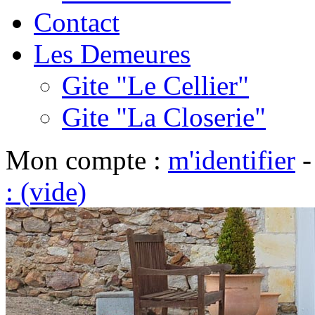
Contact
Les Demeures
Gite "Le Cellier"
Gite "La Closerie"
Mon compte :
m'identifier
: (vide)