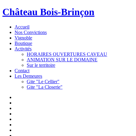
Château Bois-Brinçon
Accueil
Nos Convictions
Vignoble
Boutique
Activités
HORAIRES OUVERTURES CAVEAU
ANIMATION SUR LE DOMAINE
Sur le territoire
Contact
Les Demeures
Gite "Le Cellier"
Gite "La Closerie"